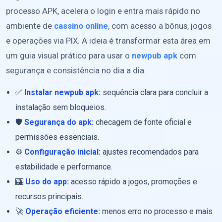
processo APK, acelera o login e entra mais rápido no
ambiente de
cassino online
, com acesso a bônus, jogos
e operações via PIX. A ideia é transformar esta área em
um guia visual prático para usar o
newpub apk
com
segurança e consistência no dia a dia.
✅
Instalar newpub apk:
sequência clara para concluir a
instalação sem bloqueios.
🛡️
Segurança do apk:
checagem de fonte oficial e
permissões essenciais.
⚙️
Configuração inicial:
ajustes recomendados para
estabilidade e performance.
🎰
Uso do app:
acesso rápido a jogos, promoções e
recursos principais.
🚀
Operação eficiente:
menos erro no processo e mais