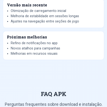
Versão mais recente
Otimização de carregamento inicial
Melhoria de estabilidade em sessões longas
Ajustes na navegação entre seções de jogo
Próximas melhorias
Refino de notificações no app
Novos atalhos para campanhas
Melhorias em recursos visuais
FAQ APK
Perguntas frequentes sobre download e instalação.