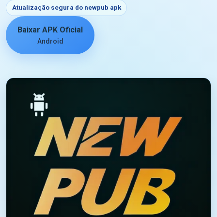
Atualização segura do newpub apk
Baixar APK Oficial
Android