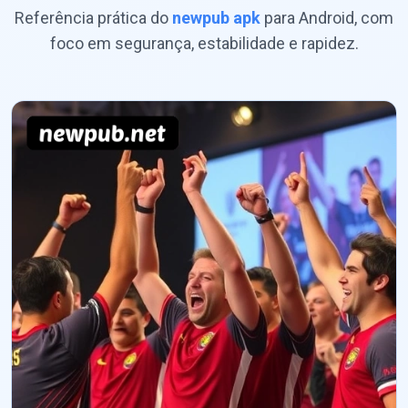
Referência prática do
newpub apk
para Android, com
foco em segurança, estabilidade e rapidez.