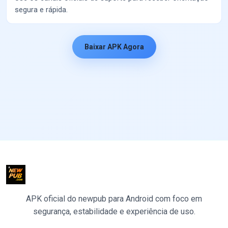
segura e rápida.
Baixar APK Agora
APK oficial do newpub para Android com foco em
segurança, estabilidade e experiência de uso.