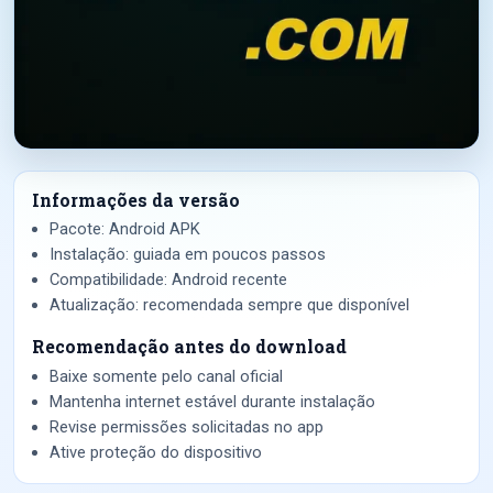
Informações da versão
Pacote: Android APK
Instalação: guiada em poucos passos
Compatibilidade: Android recente
Atualização: recomendada sempre que disponível
Recomendação antes do download
Baixe somente pelo canal oficial
Mantenha internet estável durante instalação
Revise permissões solicitadas no app
Ative proteção do dispositivo