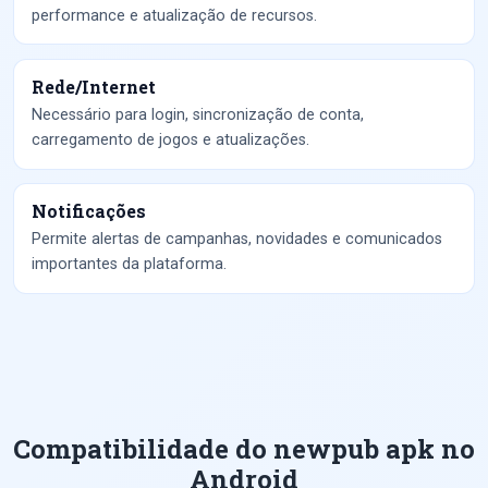
performance e atualização de recursos.
Rede/Internet
Necessário para login, sincronização de conta,
carregamento de jogos e atualizações.
Notificações
Permite alertas de campanhas, novidades e comunicados
importantes da plataforma.
Compatibilidade do newpub apk no
Android