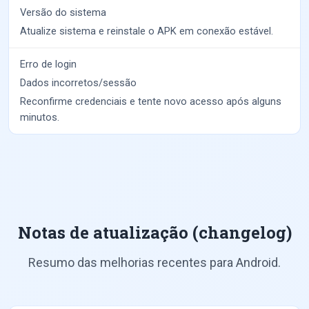
Versão do sistema
Atualize sistema e reinstale o APK em conexão estável.
Erro de login
Dados incorretos/sessão
Reconfirme credenciais e tente novo acesso após alguns
minutos.
Notas de atualização (changelog)
Resumo das melhorias recentes para Android.