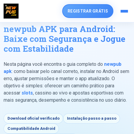
REGISTRAR GRÁTIS
newpub APK para Android:
Baixe com Segurança e Jogue
com Estabilidade
Nesta página você encontra o guia completo do
newpub
apk
: como baixar pelo canal correto, instalar no Android sem
erro, ajustar permissões e manter o app atualizado. O
objetivo é simples: oferecer um caminho prático para
acessar
slots
, cassino ao vivo e apostas esportivas com
mais segurança, desempenho e consistência no uso diário.
Download oficial verificado
Instalação passo a passo
Compatibilidade Android