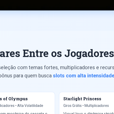
ares Entre os Jogadores
eleção com temas fortes, multiplicadores e recur
bônus para quem busca
slots com alta intensidad
s of Olympus
Starlight Princess
licadores • Alta Volatilidade
Giros Grátis • Multiplicadores
com mecânica de cascata e
Visual leve e dinâmica rápid