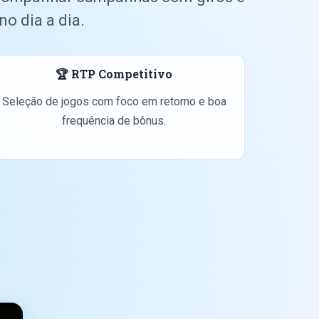
o dia a dia.
🏆 RTP Competitivo
Seleção de jogos com foco em retorno e boa
frequência de bônus.