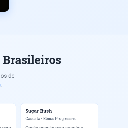
 Brasileiros
sos de
e
.
Sugar Rush
Cascata • Bônus Progressivo
a para
Opção popular para sessões