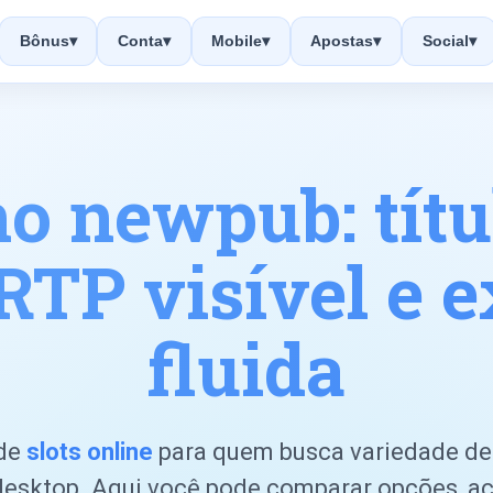
Bônus
▾
Conta
▾
Mobile
▾
Apostas
▾
Social
▾
no newpub: tít
RTP visível e 
fluida
 de
slots online
para quem busca variedade de
 desktop. Aqui você pode comparar opções,