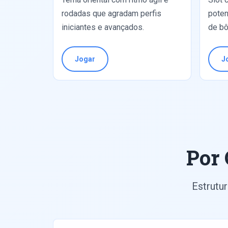
rodadas que agradam perfis
poten
iniciantes e avançados.
de bô
Jogar
J
Por 
Estrutu