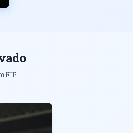
evado
om RTP