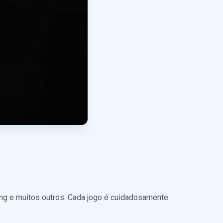
ming e muitos outros. Cada jogo é cuidadosamente