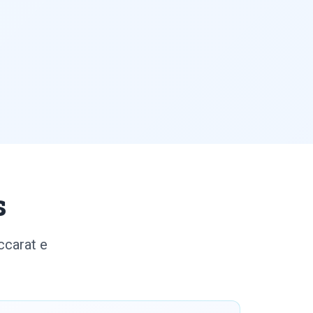
s
ccarat e