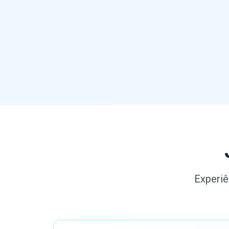
Experiê