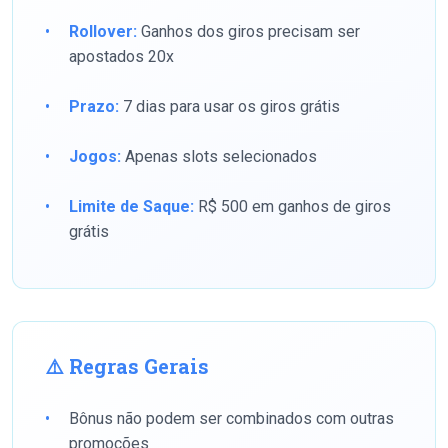
Rollover:
Ganhos dos giros precisam ser
apostados 20x
Prazo:
7 dias para usar os giros grátis
Jogos:
Apenas slots selecionados
Limite de Saque:
R$ 500 em ganhos de giros
grátis
⚠️ Regras Gerais
Bônus não podem ser combinados com outras
promoções