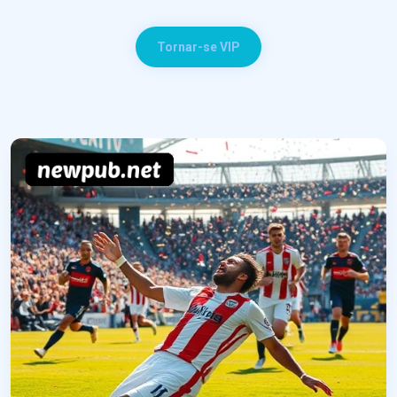
Tornar-se VIP