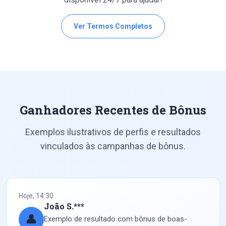
Ver Termos Completos
Ganhadores Recentes de Bônus
Exemplos ilustrativos de perfis e resultados
vinculados às campanhas de bônus.
Hoje, 14:30
João S.***
👤
Exemplo de resultado com bônus de boas-