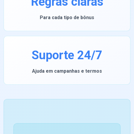
Regras claras
Para cada tipo de bônus
Suporte 24/7
Ajuda em campanhas e termos