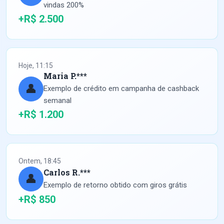
vindas 200%
+R$ 2.500
Hoje, 11:15
Maria P.***
👤
Exemplo de crédito em campanha de cashback
semanal
+R$ 1.200
Ontem, 18:45
Carlos R.***
👤
Exemplo de retorno obtido com giros grátis
+R$ 850