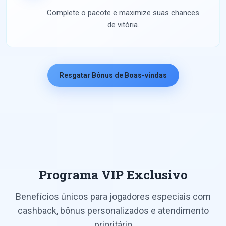
Complete o pacote e maximize suas chances
de vitória.
Resgatar Bônus de Boas-vindas
Programa VIP Exclusivo
Benefícios únicos para jogadores especiais com
cashback, bônus personalizados e atendimento
prioritário