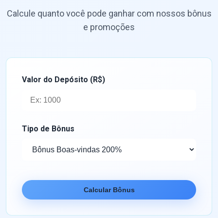
Calcule quanto você pode ganhar com nossos bônus
e promoções
Valor do Depósito (R$)
Tipo de Bônus
Calcular Bônus