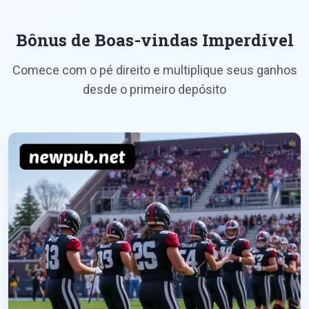
Bônus de Boas-vindas Imperdível
Comece com o pé direito e multiplique seus ganhos
desde o primeiro depósito