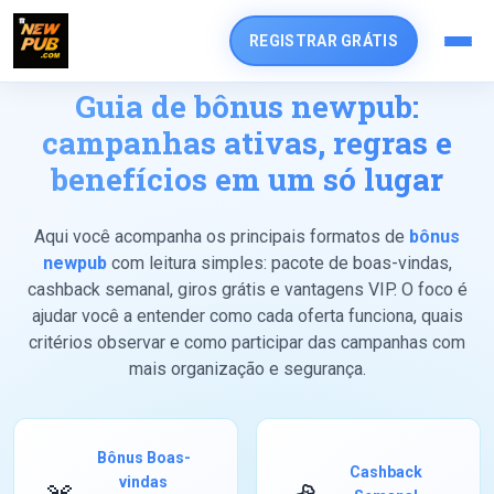
REGISTRAR GRÁTIS
Guia de bônus newpub:
campanhas ativas, regras e
benefícios em um só lugar
Aqui você acompanha os principais formatos de
bônus
newpub
com leitura simples: pacote de boas-vindas,
cashback semanal, giros grátis e vantagens VIP. O foco é
ajudar você a entender como cada oferta funciona, quais
critérios observar e como participar das campanhas com
mais organização e segurança.
Bônus Boas-
Cashback
vindas