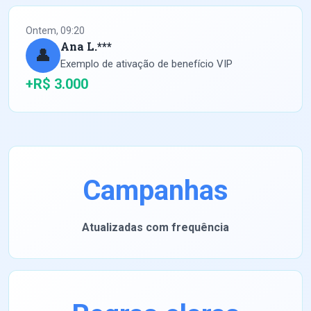
Ontem, 09:20
Ana L.***
👤
Exemplo de ativação de benefício VIP
+R$ 3.000
Campanhas
Atualizadas com frequência