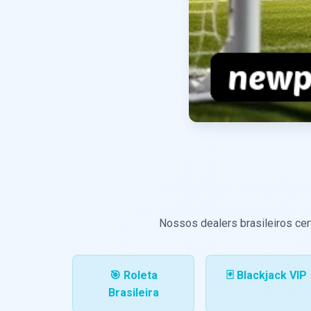
Nossos dealers brasileiros cer
🎯 Roleta
🃏 Blackjack VIP
Brasileira