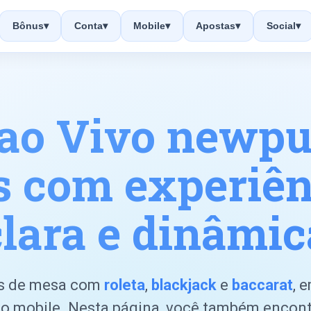
Bônus
▾
Conta
▾
Mobile
▾
Apostas
▾
Social
▾
 ao Vivo newpu
s com experiê
clara e dinâmic
os de mesa com
roleta
,
blackjack
e
baccarat
, 
o mobile. Nesta página, você também encontr