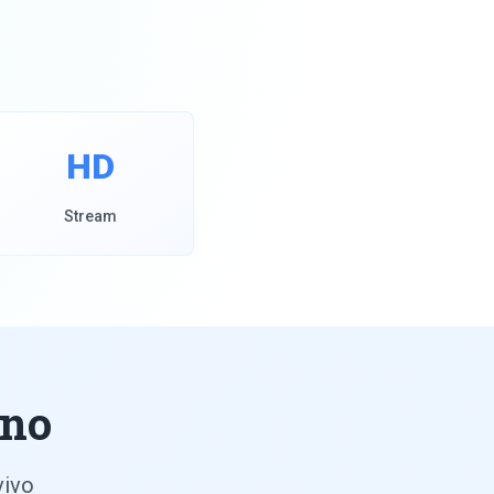
HD
Stream
ino
vivo