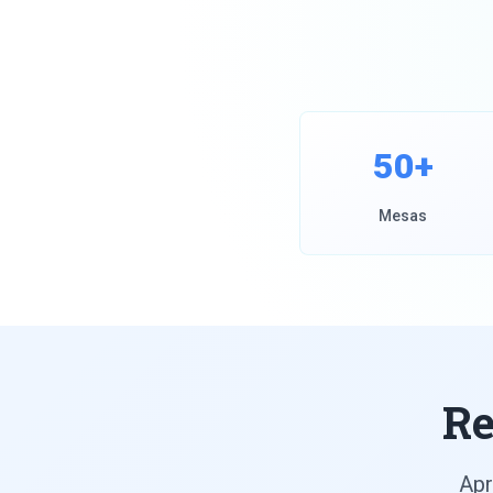
50+
Mesas
Re
Apr