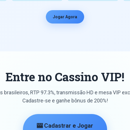
Jogar Agora
Entre no Cassino VIP!
s brasileiros, RTP 97.3%, transmissão HD e mesa VIP exc
Cadastre-se e ganhe bônus de 200%!
🎰 Cadastrar e Jogar