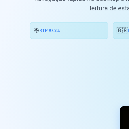
leitura de es
🎯
🇧🇷
RTP 97.3%