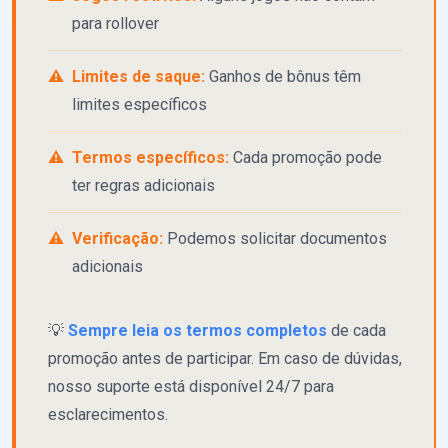
para rollover
Limites de saque:
Ganhos de bônus têm
limites específicos
Termos específicos:
Cada promoção pode
ter regras adicionais
Verificação:
Podemos solicitar documentos
adicionais
💡
Sempre leia os termos completos
de cada
promoção antes de participar. Em caso de dúvidas,
nosso suporte está disponível 24/7 para
esclarecimentos.