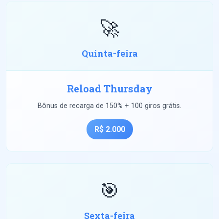
🚀
Quinta-feira
Reload Thursday
Bônus de recarga de 150% + 100 giros grátis.
R$ 2.000
🎯
Sexta-feira