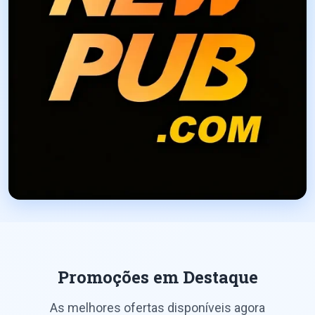
Promoções em Destaque
As melhores ofertas disponíveis agora