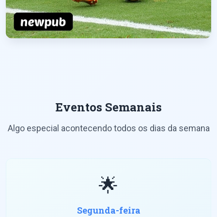
Eventos Semanais
Algo especial acontecendo todos os dias da semana
🌟
Segunda-feira