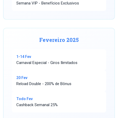
Semana VIP - Benefícios Exclusivos
Fevereiro 2025
1-14 Fev
Carnaval Especial - Giros Ilimitados
20 Fev
Reload Double - 200% de Bônus
Todo Fev
Cashback Semanal 25%