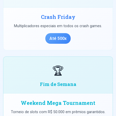
Crash Friday
Multiplicadores especiais em todos os crash games.
Até 500x
🏆
Fim de Semana
Weekend Mega Tournament
Torneio de slots com R$ 50.000 em prêmios garantidos.