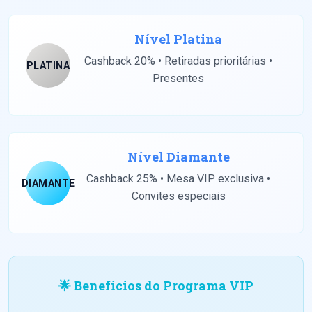
Nível Platina
Cashback 20% • Retiradas prioritárias •
PLATINA
Presentes
Nível Diamante
Cashback 25% • Mesa VIP exclusiva •
DIAMANTE
Convites especiais
🌟 Benefícios do Programa VIP