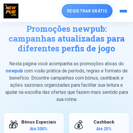
REGISTRAR GRÁTIS
Promoções newpub:
campanhas atualizadas para
diferentes perfis de jogo
Nesta página você acompanha as promoções ativas do
newpub
com visão prática de período, regras e formato de
benefício. Encontre campanhas com bônus, cashback e
ações sazonais organizadas para facilitar sua leitura e
ajudar na escolha das ofertas que fazem mais sentido para
sua rotina.
Bônus Especiais
Cashback
🎁
💰
Até 300%
Até 25%