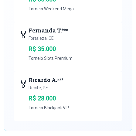
Torneio Weekend Mega
Fernanda T.***
🏅
Fortaleza, CE
R$ 35.000
Torneio Slots Premium
Ricardo A.***
🏅
Recife, PE
R$ 28.000
Torneio Blackjack VIP