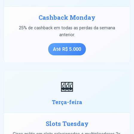
Cashback Monday
25% de cashback em todas as perdas da semana
anterior.
Até R$ 5.000
🎰
Terça-feira
Slots Tuesday