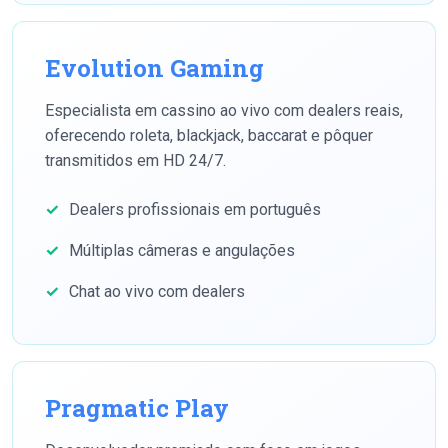
Evolution Gaming
Especialista em cassino ao vivo com dealers reais,
oferecendo roleta, blackjack, baccarat e pôquer
transmitidos em HD 24/7.
Dealers profissionais em português
Múltiplas câmeras e angulações
Chat ao vivo com dealers
Pragmatic Play