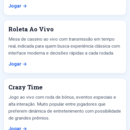
Jogar →
Roleta Ao Vivo
Mesa de cassino ao vivo com transmissão em tempo
real, indicada para quem busca experiência clássica com
interface moderna e decisões rápidas a cada rodada.
Jogar →
Crazy Time
Jogo ao vivo com roda de bônus, eventos especiais e
alta interação. Muito popular entre jogadores que
preferem dinâmica de entretenimento com possibilidade
de grandes prêmios.
Jogar →