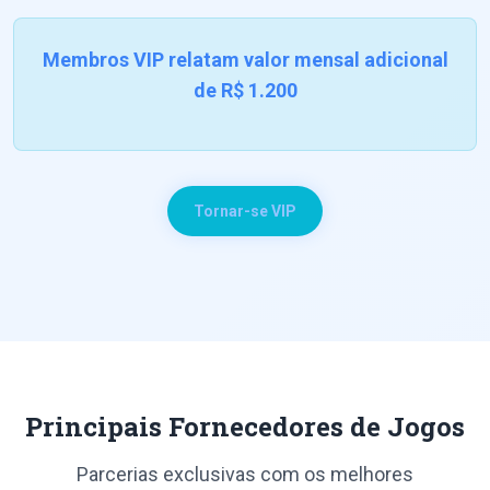
Membros VIP relatam valor mensal adicional
de
R$ 1.200
Tornar-se VIP
Principais Fornecedores de Jogos
Parcerias exclusivas com os melhores