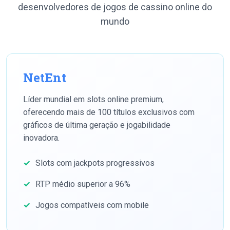
desenvolvedores de jogos de cassino online do
mundo
NetEnt
Líder mundial em slots online premium,
oferecendo mais de 100 títulos exclusivos com
gráficos de última geração e jogabilidade
inovadora.
Slots com jackpots progressivos
RTP médio superior a 96%
Jogos compatíveis com mobile