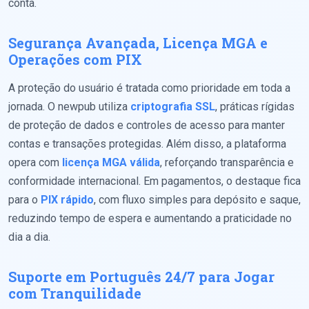
conta.
Segurança Avançada, Licença MGA e
Operações com PIX
A proteção do usuário é tratada como prioridade em toda a
jornada. O newpub utiliza
criptografia SSL
, práticas rígidas
de proteção de dados e controles de acesso para manter
contas e transações protegidas. Além disso, a plataforma
opera com
licença MGA válida
, reforçando transparência e
conformidade internacional. Em pagamentos, o destaque fica
para o
PIX rápido
, com fluxo simples para depósito e saque,
reduzindo tempo de espera e aumentando a praticidade no
dia a dia.
Suporte em Português 24/7 para Jogar
com Tranquilidade