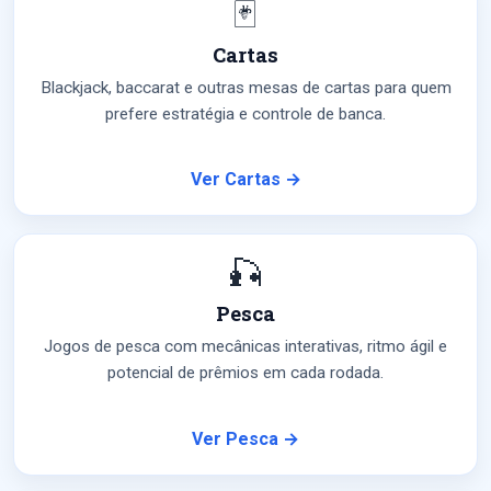
🃏
Cartas
Blackjack, baccarat e outras mesas de cartas para quem
prefere estratégia e controle de banca.
Ver Cartas →
🎣
Pesca
Jogos de pesca com mecânicas interativas, ritmo ágil e
potencial de prêmios em cada rodada.
Ver Pesca →