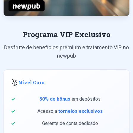
Programa VIP Exclusivo
Desfrute de benefícios premium e tratamento VIP no
newpub
🥇
Nível Ouro
50% de bônus
em depósitos
Acesso a
torneios exclusivos
Gerente de conta dedicado