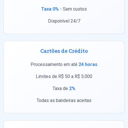
Taxa 0%
- Sem custos
Disponível 24/7
Cartões de Crédito
Processamento em até
24 horas
Limites de R$ 50 a R$ 5.000
Taxa de
2%
Todas as bandeiras aceitas